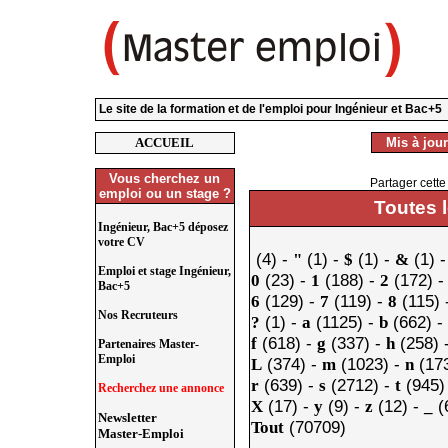
Le site de la formation et de l'emploi pour Ingénieur et Bac+5
ACCUEIL
Mis à jour
Vous cherchez un
Partager cette
emploi ou un stage ?
Toutes 
Ingénieur, Bac+5 déposez
votre CV
(4) -
(1) -
(1) -
(1) 
"
$
&
Emploi et stage Ingénieur,
(23) -
(188) -
(172) 
0
1
2
Bac+5
(129) -
(119) -
(115) 
6
7
8
Nos Recruteurs
(1) -
(1125) -
(662) -
?
a
b
(618) -
(337) -
(258) 
f
g
h
Partenaires Master-
Emploi
(374) -
(1023) -
(173
L
m
n
(639) -
(2712) -
(945)
r
s
t
Recherchez une annonce
(17) -
(9) -
(12) -
(
X
y
z
_
Newsletter
(70709)
Tout
Master-Emploi