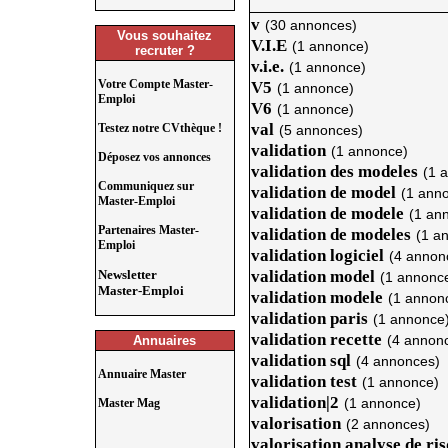
v
(30 annonces)
Vous souhaitez
V.I.E
(1 annonce)
recruter ?
v.i.e.
(1 annonce)
Votre Compte Master-
V5
(1 annonce)
Emploi
V6
(1 annonce)
val
Testez notre CVthèque !
(5 annonces)
validation
(1 annonce)
Déposez vos annonces
validation des modeles
(1 
Communiquez sur
validation de model
(1 ann
Master-Emploi
validation de modele
(1 an
Partenaires Master-
validation de modeles
(1 a
Emploi
validation logiciel
(4 annon
Newsletter
validation model
(1 annonc
Master-Emploi
validation modele
(1 annon
validation paris
(1 annonce
validation recette
(4 annon
Annuaires
validation sql
(4 annonces)
Annuaire Master
validation test
(1 annonce)
validation|2
(1 annonce)
Master Mag
valorisation
(2 annonces)
valorisation analyse de ri