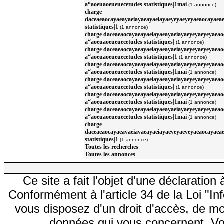
a“aoeuaoeueuecetudes statistiques|1mai
(1 annonce)
charge
daceaeaocayaeayaeiayaeayaeiayaeyeyaeyeyaeaocayaea
statistiques|1
(1 annonce)
charge daceaeaocayaeayaeiayaeayaeiayaeyeyaeyeyaea
a“aoeuaoeueuecetudes statistiques|
(1 annonce)
charge daceaeaocayaeayaeiayaeayaeiayaeyeyaeyeyaea
a“aoeuaoeueuecetudes statistiques|1
(1 annonce)
charge daceaeaocayaeayaeiayaeayaeiayaeyeyaeyeyaea
a“aoeuaoeueuecetudes statistiques|1mai
(1 annonce)
charge daceaeaocayaeayaeiayaeayaeiayaeyeyaeyeyaea
a“aoeuaoeueuecetudes statistiques|
(1 annonce)
charge daceaeaocayaeayaeiayaeayaeiayaeyeyaeyeyaea
a“aoeuaoeueuecetudes statistiques|1mai
(1 annonce)
charge daceaeaocayaeayaeiayaeayaeiayaeyeyaeyeyaea
a“aoeuaoeueuecetudes statistiques|1mai
(1 annonce)
charge
daceaeaocayaeayaeiayaeayaeiayaeyeyaeyeyaeaocayaea
statistiques|1
(1 annonce)
Toutes les recherches
Toutes les annonces
Ce site a fait l'objet d'une déclarati
Conformément à l'article 34 de la Loi "In
vous disposez d'un droit d'accès, de mod
données qui vous concernent. Vo