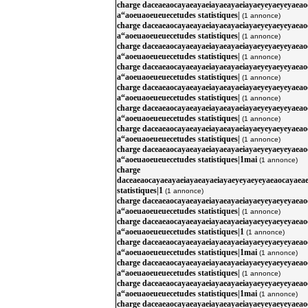
charge daceaeaocayaeayaeiayaeayaeiayaeyeyaeyeyaea
a“aoeuaoeueuecetudes statistiques|
(1 annonce)
charge daceaeaocayaeayaeiayaeayaeiayaeyeyaeyeyaea
a“aoeuaoeueuecetudes statistiques|
(1 annonce)
charge daceaeaocayaeayaeiayaeayaeiayaeyeyaeyeyaea
a“aoeuaoeueuecetudes statistiques|
(1 annonce)
charge daceaeaocayaeayaeiayaeayaeiayaeyeyaeyeyaea
a“aoeuaoeueuecetudes statistiques|
(1 annonce)
charge daceaeaocayaeayaeiayaeayaeiayaeyeyaeyeyaea
a“aoeuaoeueuecetudes statistiques|
(1 annonce)
charge daceaeaocayaeayaeiayaeayaeiayaeyeyaeyeyaea
a“aoeuaoeueuecetudes statistiques|
(1 annonce)
charge daceaeaocayaeayaeiayaeayaeiayaeyeyaeyeyaea
a“aoeuaoeueuecetudes statistiques|
(1 annonce)
charge daceaeaocayaeayaeiayaeayaeiayaeyeyaeyeyaea
a“aoeuaoeueuecetudes statistiques|1mai
(1 annonce)
charge
daceaeaocayaeayaeiayaeayaeiayaeyeyaeyeyaeaocayaea
statistiques|1
(1 annonce)
charge daceaeaocayaeayaeiayaeayaeiayaeyeyaeyeyaea
a“aoeuaoeueuecetudes statistiques|
(1 annonce)
charge daceaeaocayaeayaeiayaeayaeiayaeyeyaeyeyaea
a“aoeuaoeueuecetudes statistiques|1
(1 annonce)
charge daceaeaocayaeayaeiayaeayaeiayaeyeyaeyeyaea
a“aoeuaoeueuecetudes statistiques|1mai
(1 annonce)
charge daceaeaocayaeayaeiayaeayaeiayaeyeyaeyeyaea
a“aoeuaoeueuecetudes statistiques|
(1 annonce)
charge daceaeaocayaeayaeiayaeayaeiayaeyeyaeyeyaea
a“aoeuaoeueuecetudes statistiques|1mai
(1 annonce)
charge daceaeaocayaeayaeiayaeayaeiayaeyeyaeyeyaea