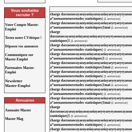
Vous souhaitez
charge daceaeaocayaeayaeiayaeayaeiayaeyeyaeyeyaea
recruter ?
a“aoeuaoeueuecetudes statistiques|
(1 annonce)
charge daceaeaocayaeayaeiayaeayaeiayaeyeyaeyeyaea
Votre Compte Master-
a“aoeuaoeueuecetudes statistiques|1mai
(1 annonce)
Emploi
charge
daceaeaocayaeayaeiayaeayaeiayaeyeyaeyeyaeaocayaea
Testez notre CVthèque !
statistiques|1
(1 annonce)
charge daceaeaocayaeayaeiayaeayaeiayaeyeyaeyeyaea
Déposez vos annonces
a“aoeuaoeueuecetudes statistiques|
(1 annonce)
charge daceaeaocayaeayaeiayaeayaeiayaeyeyaeyeyaea
Communiquez sur
a“aoeuaoeueuecetudes statistiques|1
(1 annonce)
Master-Emploi
charge daceaeaocayaeayaeiayaeayaeiayaeyeyaeyeyaea
a“aoeuaoeueuecetudes statistiques|1mai
Partenaires Master-
(1 annonce)
charge daceaeaocayaeayaeiayaeayaeiayaeyeyaeyeyaea
Emploi
a“aoeuaoeueuecetudes statistiques|
(1 annonce)
charge daceaeaocayaeayaeiayaeayaeiayaeyeyaeyeyaea
Newsletter
a“aoeuaoeueuecetudes statistiques|1mai
Master-Emploi
(1 annonce)
charge daceaeaocayaeayaeiayaeayaeiayaeyeyaeyeyaea
a“aoeuaoeueuecetudes statistiques|
(1 annonce)
charge daceaeaocayaeayaeiayaeayaeiayaeyeyaeyeyaea
Annuaires
a“aoeuaoeueuecetudes statistiques|1mai
(1 annonce)
charge
Annuaire Master
daceaeaocayaeayaeiayaeayaeiayaeyeyaeyeyaeaocayaea
statistiques|1
(1 annonce)
Master Mag
charge daceaeaocayaeayaeiayaeayaeiayaeyeyaeyeyaea
a“aoeuaoeueuecetudes statistiques|
(1 annonce)
charge daceaeaocayaeayaeiayaeayaeiayaeyeyaeyeyaea