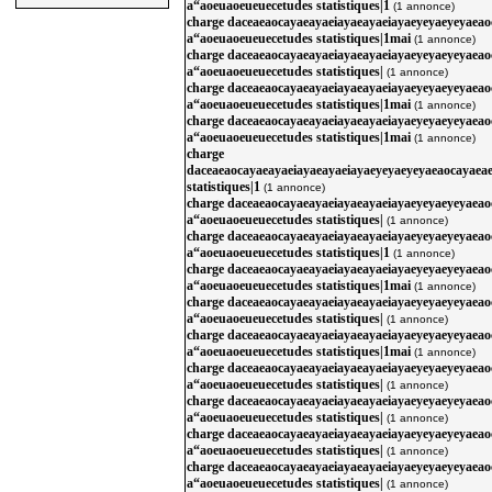
a“aoeuaoeueuecetudes statistiques|1
(1 annonce)
charge daceaeaocayaeayaeiayaeayaeiayaeyeyaeyeyaea
a“aoeuaoeueuecetudes statistiques|1mai
(1 annonce)
charge daceaeaocayaeayaeiayaeayaeiayaeyeyaeyeyaea
a“aoeuaoeueuecetudes statistiques|
(1 annonce)
charge daceaeaocayaeayaeiayaeayaeiayaeyeyaeyeyaea
a“aoeuaoeueuecetudes statistiques|1mai
(1 annonce)
charge daceaeaocayaeayaeiayaeayaeiayaeyeyaeyeyaea
a“aoeuaoeueuecetudes statistiques|1mai
(1 annonce)
charge
daceaeaocayaeayaeiayaeayaeiayaeyeyaeyeyaeaocayaea
statistiques|1
(1 annonce)
charge daceaeaocayaeayaeiayaeayaeiayaeyeyaeyeyaea
a“aoeuaoeueuecetudes statistiques|
(1 annonce)
charge daceaeaocayaeayaeiayaeayaeiayaeyeyaeyeyaea
a“aoeuaoeueuecetudes statistiques|1
(1 annonce)
charge daceaeaocayaeayaeiayaeayaeiayaeyeyaeyeyaea
a“aoeuaoeueuecetudes statistiques|1mai
(1 annonce)
charge daceaeaocayaeayaeiayaeayaeiayaeyeyaeyeyaea
a“aoeuaoeueuecetudes statistiques|
(1 annonce)
charge daceaeaocayaeayaeiayaeayaeiayaeyeyaeyeyaea
a“aoeuaoeueuecetudes statistiques|1mai
(1 annonce)
charge daceaeaocayaeayaeiayaeayaeiayaeyeyaeyeyaea
a“aoeuaoeueuecetudes statistiques|
(1 annonce)
charge daceaeaocayaeayaeiayaeayaeiayaeyeyaeyeyaea
a“aoeuaoeueuecetudes statistiques|
(1 annonce)
charge daceaeaocayaeayaeiayaeayaeiayaeyeyaeyeyaea
a“aoeuaoeueuecetudes statistiques|
(1 annonce)
charge daceaeaocayaeayaeiayaeayaeiayaeyeyaeyeyaea
a“aoeuaoeueuecetudes statistiques|
(1 annonce)