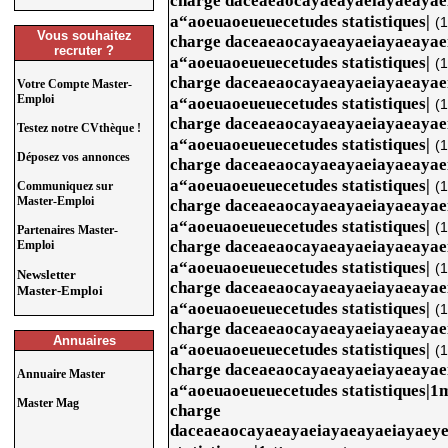
charge daceaeaocayaeayaeiayaeaya
a“aoeuaoeueuecetudes statistiques|
(
Vous souhaitez
charge daceaeaocayaeayaeiayaeaya
recruter ?
a“aoeuaoeueuecetudes statistiques|
(
charge daceaeaocayaeayaeiayaeaya
Votre Compte Master-
Emploi
a“aoeuaoeueuecetudes statistiques|
(
charge daceaeaocayaeayaeiayaeaya
Testez notre CVthèque !
a“aoeuaoeueuecetudes statistiques|
(
Déposez vos annonces
charge daceaeaocayaeayaeiayaeaya
a“aoeuaoeueuecetudes statistiques|
(
Communiquez sur
Master-Emploi
charge daceaeaocayaeayaeiayaeaya
a“aoeuaoeueuecetudes statistiques|
(
Partenaires Master-
charge daceaeaocayaeayaeiayaeaya
Emploi
a“aoeuaoeueuecetudes statistiques|
(
Newsletter
charge daceaeaocayaeayaeiayaeaya
Master-Emploi
a“aoeuaoeueuecetudes statistiques|
(
charge daceaeaocayaeayaeiayaeaya
Annuaires
a“aoeuaoeueuecetudes statistiques|
(
charge daceaeaocayaeayaeiayaeaya
Annuaire Master
a“aoeuaoeueuecetudes statistiques|1
Master Mag
charge
daceaeaocayaeayaeiayaeayaeiayaey