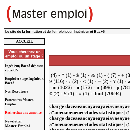
Le site de la formation et de l'emploi pour Ingénieur et Bac+5
ACCUEIL
Vous cherchez un
emploi ou un stage ?
Ingénieur, Bac+5 déposez
votre CV
(4) -
(1) -
(1) -
(1) -
(7) -
(3
"
$
&
(
+
Emploi et stage Ingénieur,
(116) -
(2) -
(1) -
(2) -
(1) -
9
:
<
=
?
Bac+5
-
(1023) -
(173) -
(398) -
(781
m
n
o
p
Nos Recruteurs
(2) -
(1) -
(1) -
(70694)
€
£
«
Tout
Partenaires Master-
Emploi
charge daceaeaocayaeayaeiayaeaya
a“aoeuaoeueuecetudes statistiques|
(
Recherchez une annonce
charge daceaeaocayaeayaeiayaeaya
Newsletter
a“aoeuaoeueuecetudes statistiques|
(
Master-Emploi