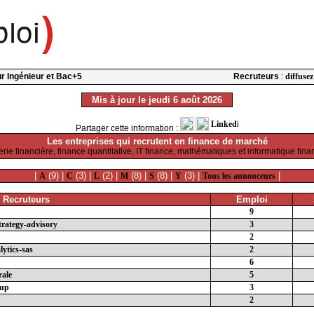
our Ingénieur et Bac+5
Recruteurs
:
diffusez
Mis à jour le jeudi 6 août 2026
Partager cette information :
Les entreprises qui recrutent en finance de marché
erie financière, finance quantitative, IT finance, mathématiques et informatique fina
|
(9) |
(3) |
(2) |
(8) |
(8) |
(3) |
|
A
C
L
M
S
Y
Tous les annonceurs
 Recruteurs
Emploi
9
rategy-advisory
3
2
ytics-sas
2
6
rale
5
oup
3
2