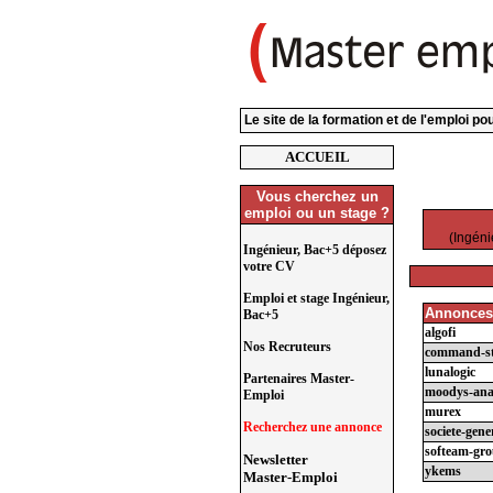
Le site de la formation et de l'emploi p
ACCUEIL
Vous cherchez un
emploi ou un stage ?
(Ingéni
Ingénieur, Bac+5 déposez
votre CV
Emploi et stage Ingénieur,
Annonces
Bac+5
algofi
Nos Recruteurs
command-st
lunalogic
Partenaires Master-
moodys-anal
Emploi
murex
Recherchez une annonce
societe-gene
softeam-gr
Newsletter
ykems
Master-Emploi