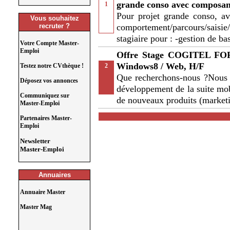
grande conso avec composant
1
Pour projet grande conso, av
Vous souhaitez
recruter ?
comportement/parcours/saisi
stagiaire pour : -gestion de ba
Votre Compte Master-
Emploi
Offre Stage COGITEL FORU
Windows8 / Web, H/F
Testez notre CVthèque !
2
Que recherchons-nous ?Nous r
Déposez vos annonces
développement de la suite mob
Communiquez sur
de nouveaux produits (market
Master-Emploi
Partenaires Master-
Emploi
Newsletter
Master-Emploi
Annuaires
Annuaire Master
Master Mag