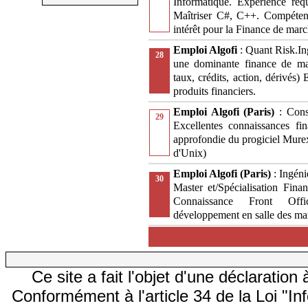
Informatique. Expérience re
Maîtriser C#, C++. Compétenc
intérêt pour la Finance de marc
Emploi Algofi
: Quant Risk.
28
une dominante finance de marc
taux, crédits, action, dérivés
produits financiers.
Emploi Algofi (Paris)
: Con
29
Excellentes connaissances fi
approfondie du progiciel Mur
d'Unix)
Emploi Algofi (Paris)
: Ingén
30
Master et/Spécialisation Fin
Connaissance Front Offi
développement en salle des ma
Ce site a fait l'objet d'une déclarati
Conformément à l'article 34 de la Loi "In