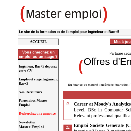
Le site de la formation et de l'emploi pour Ingénieur et Bac+5
ACCUEIL
Mis à jour
Vous cherchez un
Partager cett
emploi ou un stage ?
Offres d'E
Ingénieur, Bac+5 déposez
votre CV
Emploi et stage Ingénieur,
Bac+5
En finance de marché : ingénierie financière, I
Nos Recruteurs
Partenaires Master-
21
Career at Moody's Analytic
Emploi
Level. BSc in Computer Scien
Recherchez une annonce
Relevant professional qualific
Newsletter
Emploi Societe Generale (C
Master-Emploi
22