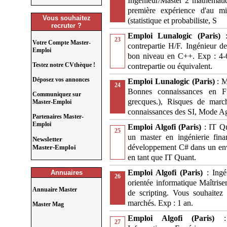
Ingenieur/Master 2 mathematiq
première expérience d'au m
Vous souhaitez
(statistique et probabiliste, S
recruter ?
Emploi Lunalogic (Paris)
23
Votre Compte Master-
contrepartie H/F. Ingénieur 
Emploi
bon niveau en C++. Exp : 4-6
Testez notre CVthèque !
contrepartie ou équivalent.
Déposez vos annonces
Emploi Lunalogic (Paris)
: 
24
Bonnes connaissances en Fin
Communiquez sur
grecques.), Risques de mar
Master-Emploi
connaissances des SI, Mode Ag
Partenaires Master-
Emploi
Emploi Algofi (Paris)
: IT Q
25
un master en ingénierie fin
Newsletter
développement C# dans un env
Master-Emploi
en tant que IT Quant.
Emploi Algofi (Paris)
: Ing
Annuaires
26
orientée informatique Maîtrise
Annuaire Master
de scripting. Vous souhaitez
marchés. Exp : 1 an.
Master Mag
Emploi Algofi (Paris)
27