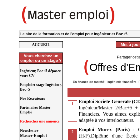
Le site de la formation et de l'emploi pour Ingénieur et Bac+5
ACCUEIL
Mis à jour
Vous cherchez un
Partager cett
emploi ou un stage ?
Offres d'E
Ingénieur, Bac+5 déposez
votre CV
En finance de marché : ingénierie financière, I
Emploi et stage Ingénieur,
Bac+5
Nos Recruteurs
Emploi Société Générale (CD
1
Ingénieur/Master 2/Bac+5 + 
Partenaires Master-
Emploi
Financiers. Vous aimez expl
adaptée à vos interlocuteurs.
Recherchez une annonce
Emploi Murex (Paris)
: 
Newsletter
2
(H/F).Diplômé d'une École
Master-Emploi