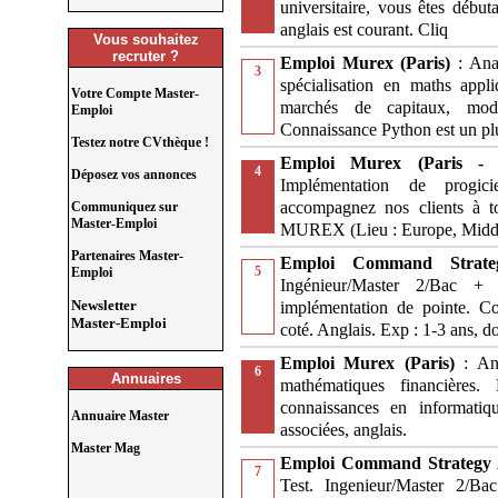
universitaire, vous êtes début
anglais est courant. Cliq
Vous souhaitez
recruter ?
Emploi Murex (Paris)
: Ana
3
spécialisation en maths appl
Votre Compte Master-
marchés de capitaux, modé
Emploi
Connaissance Python est un pl
Testez notre CVthèque !
Emploi Murex (Paris 
4
Déposez vos annonces
Implémentation de progici
accompagnez nos clients à to
Communiquez sur
Master-Emploi
MUREX (Lieu : Europe, Middle
Partenaires Master-
Emploi Command Strat
5
Emploi
Ingénieur/Master 2/Bac + 
Newsletter
implémentation de pointe. C
Master-Emploi
coté. Anglais. Exp : 1-3 ans, d
Emploi Murex (Paris)
: An
6
Annuaires
mathématiques financières.
connaissances en informatiq
Annuaire Master
associées, anglais.
Master Mag
Emploi Command Strategy
7
Test. Ingenieur/Master 2/Ba