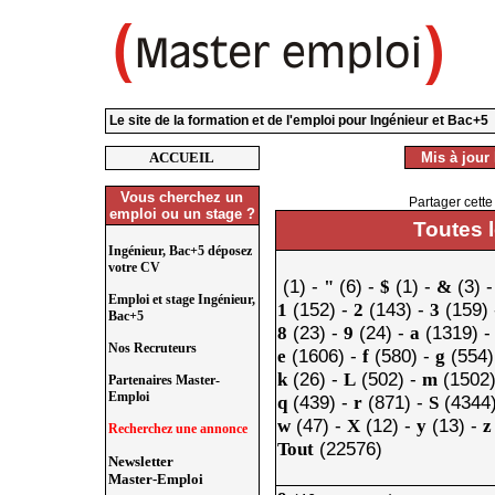
Le site de la formation et de l'emploi pour Ingénieur et Bac+5
ACCUEIL
Mis à jour 
Vous cherchez un
Partager cette
emploi ou un stage ?
Toutes 
Ingénieur, Bac+5 déposez
votre CV
(1) -
(6) -
(1) -
(3) 
"
$
&
Emploi et stage Ingénieur,
(152) -
(143) -
(159)
1
2
3
Bac+5
(23) -
(24) -
(1319) 
8
9
a
Nos Recruteurs
(1606) -
(580) -
(554)
e
f
g
(26) -
(502) -
(1502)
k
L
m
Partenaires Master-
Emploi
(439) -
(871) -
(4344
q
r
S
(47) -
(12) -
(13) -
w
X
y
z
Recherchez une annonce
(22576)
Tout
Newsletter
Master-Emploi