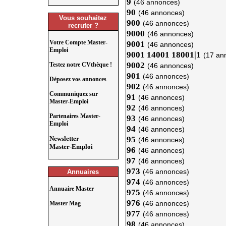
9
(46 annonces)
90
(46 annonces)
Vous souhaitez
900
(46 annonces)
recruter ?
9000
(46 annonces)
Votre Compte Master-
9001
(46 annonces)
Emploi
9001 14001 18001|1
(17 an
9002
Testez notre CVthèque !
(46 annonces)
901
(46 annonces)
Déposez vos annonces
902
(46 annonces)
Communiquez sur
91
(46 annonces)
Master-Emploi
92
(46 annonces)
Partenaires Master-
93
(46 annonces)
Emploi
94
(46 annonces)
Newsletter
95
(46 annonces)
Master-Emploi
96
(46 annonces)
97
(46 annonces)
973
(46 annonces)
Annuaires
974
(46 annonces)
Annuaire Master
975
(46 annonces)
976
(46 annonces)
Master Mag
977
(46 annonces)
98
(46 annonces)