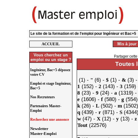
Le site de la formation et de l'emploi pour Ingénieur et Bac+5
ACCUEIL
Mis à jour 
Vous cherchez un
Partager cette
emploi ou un stage ?
Toutes 
Ingénieur, Bac+5 déposez
votre CV
(1) -
(6) -
(1) -
(3) 
"
$
&
Emploi et stage Ingénieur,
(152) -
(143) -
(159)
1
2
3
Bac+5
(23) -
(24) -
(1319) 
8
9
a
Nos Recruteurs
(1606) -
(580) -
(554)
e
f
g
(26) -
(502) -
(1502)
k
L
m
Partenaires Master-
Emploi
(439) -
(871) -
(4344
q
r
S
(47) -
(12) -
(13) -
w
X
y
z
Recherchez une annonce
(22576)
Tout
Newsletter
Master-Emploi