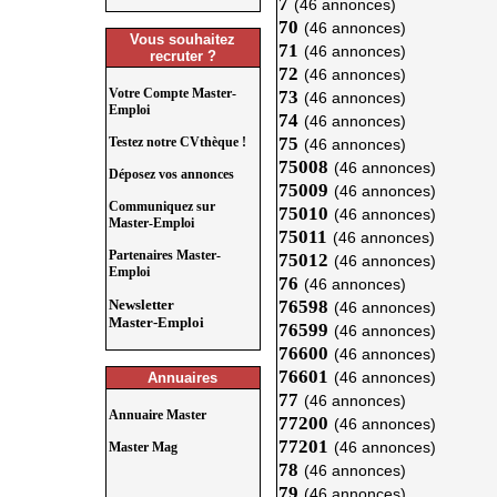
7
(46 annonces)
70
(46 annonces)
Vous souhaitez
71
(46 annonces)
recruter ?
72
(46 annonces)
Votre Compte Master-
73
(46 annonces)
Emploi
74
(46 annonces)
75
Testez notre CVthèque !
(46 annonces)
75008
(46 annonces)
Déposez vos annonces
75009
(46 annonces)
Communiquez sur
75010
(46 annonces)
Master-Emploi
75011
(46 annonces)
Partenaires Master-
75012
(46 annonces)
Emploi
76
(46 annonces)
Newsletter
76598
(46 annonces)
Master-Emploi
76599
(46 annonces)
76600
(46 annonces)
76601
(46 annonces)
Annuaires
77
(46 annonces)
Annuaire Master
77200
(46 annonces)
77201
(46 annonces)
Master Mag
78
(46 annonces)
79
(46 annonces)