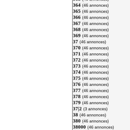
364
(46 annonces)
365
(46 annonces)
366
(46 annonces)
367
(46 annonces)
368
(46 annonces)
369
(46 annonces)
37
(46 annonces)
370
(46 annonces)
371
(46 annonces)
372
(46 annonces)
373
(46 annonces)
374
(46 annonces)
375
(46 annonces)
376
(46 annonces)
377
(46 annonces)
378
(46 annonces)
379
(46 annonces)
37|2
(3 annonces)
38
(46 annonces)
380
(46 annonces)
38000
(46 annonces)