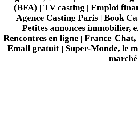
(BFA)
TV casting
Emploi fina
|
|
Agence Casting Paris
Book Cas
|
Petites annonces immobilier, 
Rencontres en ligne
France-Chat, 
|
Email gratuit
Super-Monde, le mo
|
marché