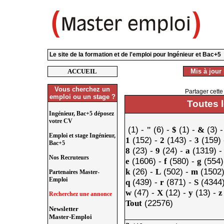
Le site de la formation et de l'emploi pour Ingénieur et Bac+5
ACCUEIL
Mis à jour 
Vous cherchez un
Partager cette
emploi ou un stage ?
Toutes 
Ingénieur, Bac+5 déposez
votre CV
(1) -
(6) -
(1) -
(3) 
"
$
&
Emploi et stage Ingénieur,
(152) -
(143) -
(159)
1
2
3
Bac+5
(23) -
(24) -
(1319) 
8
9
a
Nos Recruteurs
(1606) -
(580) -
(554)
e
f
g
(26) -
(502) -
(1502)
k
L
m
Partenaires Master-
Emploi
(439) -
(871) -
(4344
q
r
S
(47) -
(12) -
(13) -
w
X
y
z
Recherchez une annonce
(22576)
Tout
Newsletter
Master-Emploi