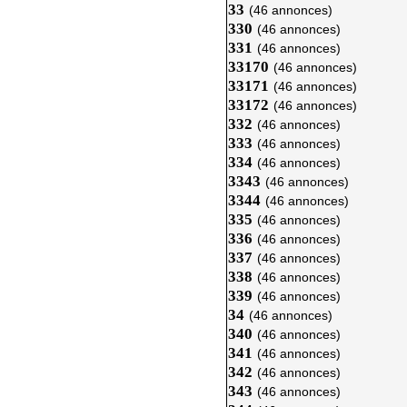
33
(46 annonces)
330
(46 annonces)
331
(46 annonces)
33170
(46 annonces)
33171
(46 annonces)
33172
(46 annonces)
332
(46 annonces)
333
(46 annonces)
334
(46 annonces)
3343
(46 annonces)
3344
(46 annonces)
335
(46 annonces)
336
(46 annonces)
337
(46 annonces)
338
(46 annonces)
339
(46 annonces)
34
(46 annonces)
340
(46 annonces)
341
(46 annonces)
342
(46 annonces)
343
(46 annonces)